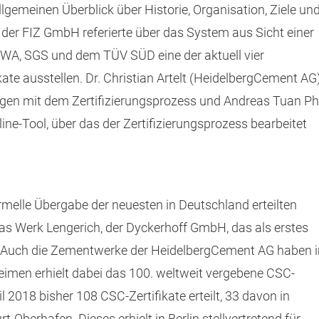
lgemeinen Überblick über Historie, Organisation, Ziele un
er FIZ GmbH referierte über das System aus Sicht einer
KIWA, SGS und dem TÜV SÜD eine der aktuell vier
ate ausstellen. Dr. Christian Artelt (HeidelbergCement AG
ungen mit dem Zertifizierungsprozess und Andreas Tuan P
nline-Tool, über das der Zertifizierungsprozess bearbeitet
rmelle Übergabe der neuesten in Deutschland erteilten
as Werk Lengerich, der Dyckerhoff GmbH, das als erstes
. Auch die Zementwerke der HeidelbergCement AG haben 
Leimen erhielt dabei das 100. weltweit vergebene CSC-
l 2018 bisher 108 CSC-Zertifikate erteilt, 33 davon in
-Oberhafen. Dieses erhielt in Berlin stellvertretend für