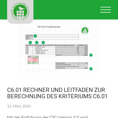
CONCRETE
Na
SUSTAINABILI
COUNCIL
IN
DEUTSCHLAN
C6.01 RECHNER UND LEITFADEN ZUR
BERECHNUNG DES KRITERIUMS C6.01
13. März 2024
Mit der Einführung der CSC-Version 3.0 wird