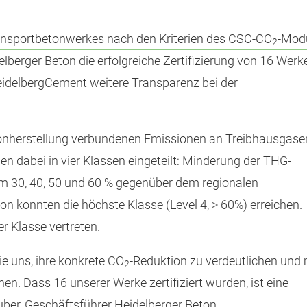
Transportbetonwerkes nach den Kriterien des CSC-CO
-Mod
2
berger Beton die erfolgreiche Zertifizierung von 16 Werk
eidelbergCement weitere Transparenz bei der
etonherstellung verbundenen Emissionen an Treibhausgase
en dabei in vier Klassen eingeteilt: Minderung der THG-
um 30, 40, 50 und 60 % gegenüber dem regionalen
n konnten die höchste Klasse (Level 4, > 60%) erreichen.
er Klasse vertreten.
e uns, ihre konkrete CO
-Reduktion zu verdeutlichen und 
2
n. Dass 16 unserer Werke zertifiziert wurden, ist eine
Huber, Geschäftsführer Heidelberger Beton.